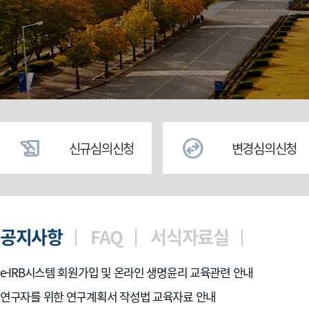
history_edu
swap_horizontal_circle
신규심의신청
변경심의신청
공지사항
FAQ
서식자료실
e-IRB시스템 회원가입 및 온라인 생명윤리 교육관련 안내
연구자를 위한 연구계획서 작성법 교육자료 안내